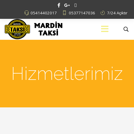
05414402017
05377147036
7/24 Açıktır
Hizmetlerimiz